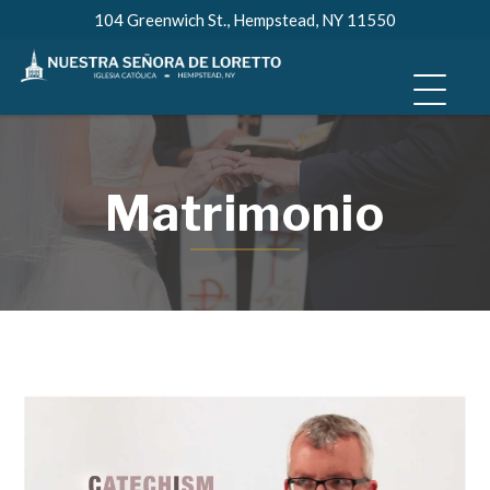
Skip
104 Greenwich St., Hempstead, NY 11550
to
content
Matrimonio