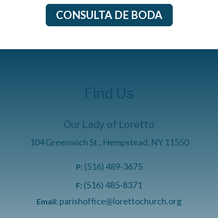
CONSULTA DE BODA
Find Us
Our Lady of Loretto
104 Greenwich St., Hempstead, NY 11550
(516) 489-3675
P:
(516) 485-8371
F:
parishoffice@lorettochurch.org
Email: