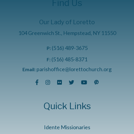
Find Us
Our Lady of Loretto
104 Greenwich St., Hempstead, NY 11550
(516) 489-3675
P:
(516) 485-8371
F:
parishoffice@lorettochurch.org
Email:
Quick Links
Idente Missionaries