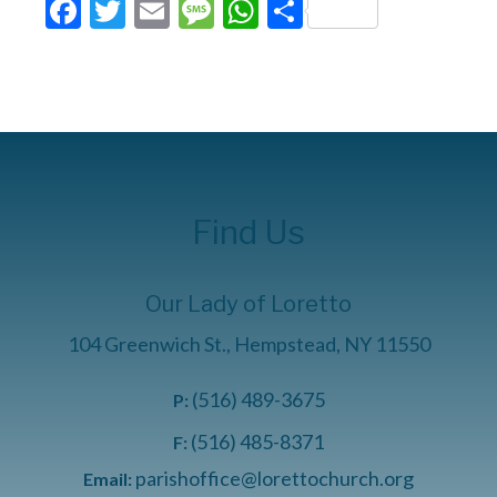
Facebook
Twitter
Email
Message
WhatsApp
Compartir
Find Us
Our Lady of Loretto
104 Greenwich St., Hempstead, NY 11550
(516) 489-3675
P:
(516) 485-8371
F:
parishoffice@lorettochurch.org
Email: