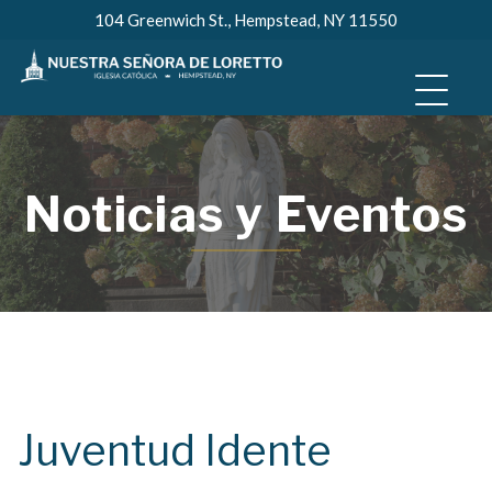
Skip
104 Greenwich St., Hempstead, NY 11550
to
content
Noticias y Eventos
Juventud Idente