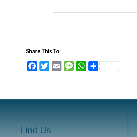
Share This To:
Facebook
Twitter
Email
Message
WhatsApp
Comparti
Find Us