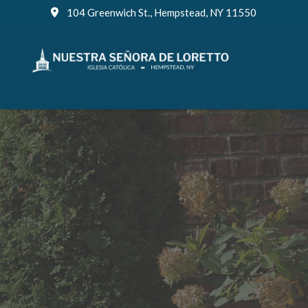
Skip
104 Greenwich St., Hempstead, NY 11550
to
content