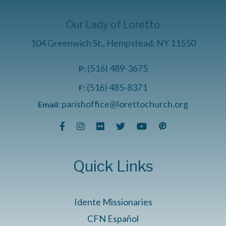
Our Lady of Loretto
104 Greenwich St., Hempstead, NY 11550
(516) 489-3675
P:
(516) 485-8371
F:
parishoffice@lorettochurch.org
Email:
Quick Links
Idente Missionaries
CFN Español